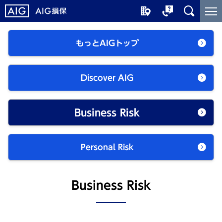
メ
こ
イ
こ
ン
か
もっとAIGトップ
コ
ら
ン
メ
テ
イ
Discover AIG
ン
ン
ツ
コ
に
ン
Business Risk
ジ
テ
ャ
ン
ン
ツ
Personal Risk
プ
で
す
Business Risk