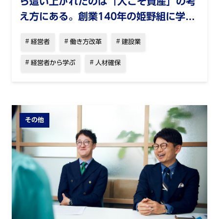
ら這い上がれたのは「人こそ資産」の考
え方にある。創業140年の姫野組に学ぶ
「人の生かし方」
経営者
働き方改革
建設業
経営者から学ぶ
人材確保
その他