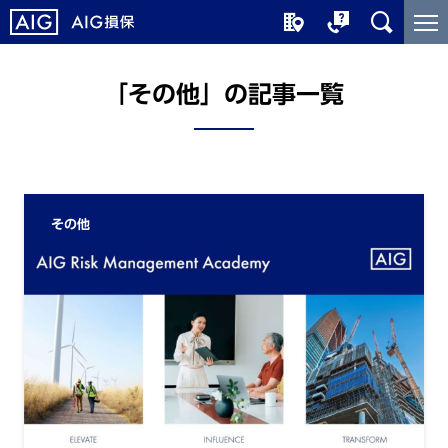
メ
こ
イ
こ
ン
か
コ
ら
「その他」の記事一覧
ン
メ
テ
イ
ン
ン
ツ
コ
に
ン
その他
ジ
テ
ャ
ン
ン
ツ
プ
で
す