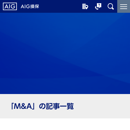
メ
こ
イ
こ
ン
か
コ
ら
ン
メ
テ
イ
ン
ン
ツ
コ
に
ン
ジ
テ
ャ
ン
ン
ツ
プ
で
す
「M&A」の記事一覧