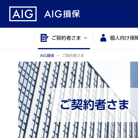
メ
こ
イ
こ
ン
か
コ
ら
ご契約者さま
個人向け保
ン
メ
テ
イ
ン
ン
AIG損保
ご契約者さま
ツ
コ
に
ン
ジ
テ
ャ
ン
ン
ツ
ご契約者さま
プ
で
す