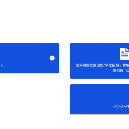
おり
業務災害総合保険/事業賠償・費用総
産保険（
インター