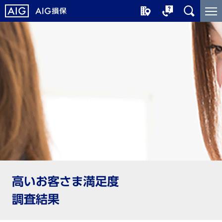
メ
こ
イ
こ
ン
か
コ
ら
ン
メ
テ
イ
ン
ン
ツ
コ
に
ン
ジ
テ
ャ
ン
ン
ツ
プ
で
す
高いお客さま満足度
調査結果