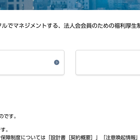
タルでマネジメントする、法人会会員のための福利厚生
ものです。
です。
合保障制度
については「
設計書
［
契約概要
］」「
注意喚起情報