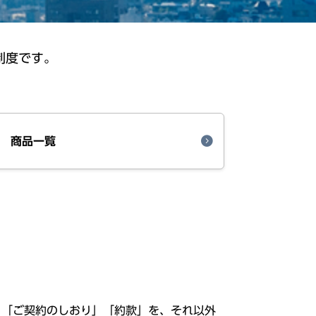
制度です。
商品一覧
」「ご
契約
のしおり」「
約款
」を、それ
以外