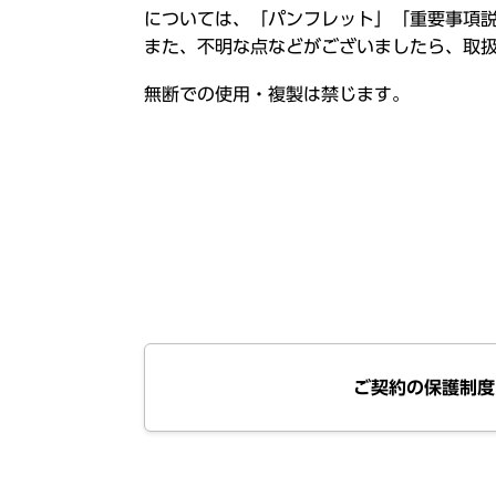
については、「
パンフレット
」「
重要事項
また、
不明
な点などがございましたら、
取
無断
での
使用
・
複製
は禁じます。
ご契約の保護制度