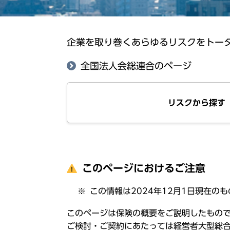
企業を取り巻くあらゆるリスクをトー
全国法人会総連合のページ
リスクから探す
このページにおけるご注意
この情報は2024年12月1日現在の
この
ページ
は
保険
の
概要
をご
説明
したもの
ご
検討
・ご
契約
にあたっては
経営者大型総