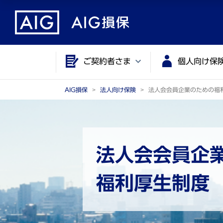
メ
こ
イ
こ
ン
か
コ
ら
ご契約者さま
個人向け保
ン
メ
テ
イ
ン
ン
AIG損保
法人向け保険
法人会会員企業のための福
ツ
コ
に
ン
ジ
テ
ャ
ン
法人会会員企
ン
ツ
プ
で
福利厚生制度
す