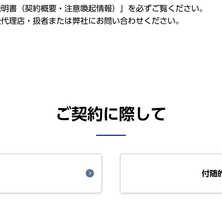
説明書
（
契約概要
・
注意喚起情報
）」を必ずご覧ください。
扱代理店
・
扱者
または
弊社
にお問い合わせください。
ご契約に際して
付随