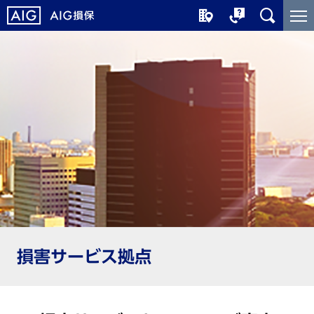
メ
こ
イ
こ
ン
か
コ
ら
ン
メ
テ
イ
ン
ン
ツ
コ
に
ン
ジ
テ
ャ
ン
ン
ツ
プ
で
す
損害サービス拠点