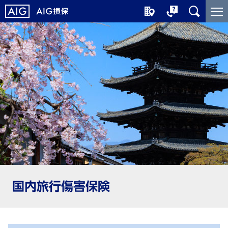
メ
こ
イ
こ
ン
か
コ
ら
ン
メ
テ
イ
ン
ン
ツ
コ
に
ン
ジ
テ
ャ
ン
ン
ツ
プ
で
す
国内旅行傷害保険