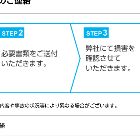
のご連絡
内容
や
事故
の
状況等
により異なる
場合
がございます。
絡