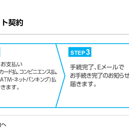
ット契約
約へ