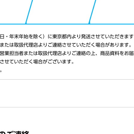
日
・
年末年始
を除く）に
東京都内
より
発送
させていただきます
または
取扱代理店
よりご
連絡
させていただく
場合
があります。
営業担当者
または
取扱代理店
よりご
連絡
の上、
商品資料
をお届
させていただく
場合
がございます。
。