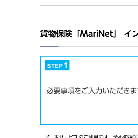
貨物保険「MariNet」 
本
サービス
のご
利用
には、予め
包括契