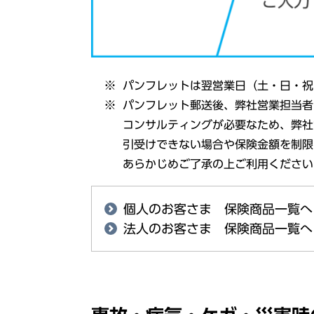
パンフレット
は
翌営業日
（土・日・
祝
パンフレット
郵送後
、
弊社営業担当者
コンサルティング
が
必要
なため、
弊社
引受
けできない
場合
や
保険金額
を
制限
あらかじめご
了承
の上ご
利用
ください
個人のお客さま 保険商品一覧へ
法人のお客さま 保険商品一覧へ