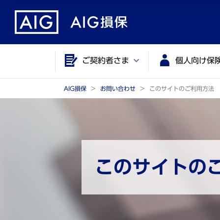
メ
こ
イ
こ
ン
か
コ
ら
ご契約者さま
個人向け保
ン
メ
テ
イ
ン
ン
AIG損保
お問い合わせ
このサイトのご利用方法
ツ
コ
に
ン
ジ
テ
ャ
ン
ン
ツ
このサイトの
プ
で
す