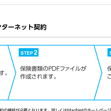
インターネット契約
約
の
締結
が
必要
となります。詳しくはMariNetの
ホームページ