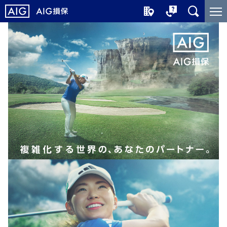
メ
こ
イ
こ
ン
か
コ
ら
ン
メ
テ
イ
ン
ン
ツ
コ
に
ン
ジ
テ
ャ
ン
ン
ツ
プ
で
す