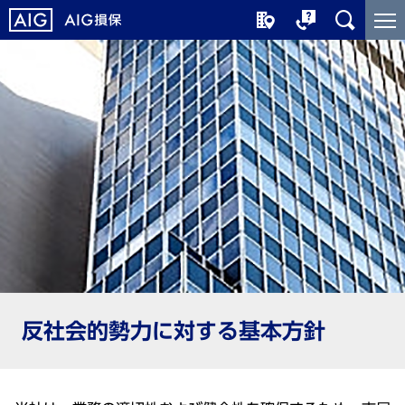
メ
こ
イ
こ
ン
か
コ
ら
ン
メ
テ
イ
ン
ン
ツ
コ
に
ン
ジ
テ
ャ
ン
ン
ツ
プ
で
す
反社会的勢力に対する基本方針