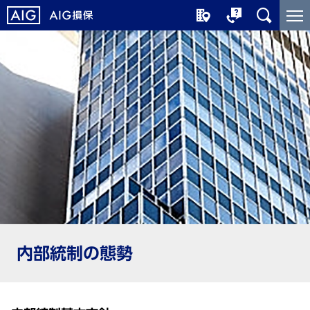
メ
こ
イ
こ
ン
か
コ
ら
ン
メ
テ
イ
ン
ン
ツ
コ
に
ン
ジ
テ
ャ
ン
ン
ツ
プ
で
す
内部統制の態勢