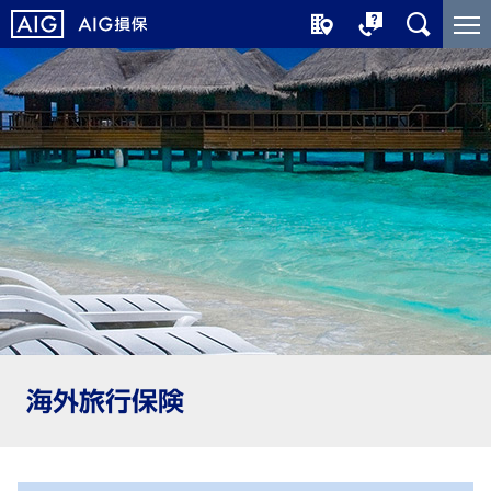
メ
こ
イ
こ
ン
か
コ
ら
ン
メ
テ
イ
ン
ン
ツ
コ
に
ン
ジ
テ
ャ
ン
ン
ツ
プ
で
す
海外旅行保険