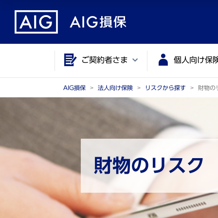
メ
こ
イ
こ
ン
か
コ
ら
ご契約者さま
個人向け保
ン
メ
テ
イ
ン
ン
AIG損保
法人向け保険
リスクから探す
財物の
ツ
コ
に
ン
ジ
テ
ャ
ン
ン
ツ
財物のリスク
プ
で
す