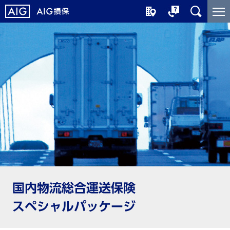
メ
こ
イ
こ
ン
か
コ
ら
ン
メ
テ
イ
ン
ン
ツ
コ
に
ン
ジ
テ
ャ
ン
ン
ツ
プ
で
す
国内物流総合運送保険
スペシャルパッケージ