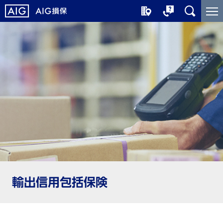
メ
こ
イ
こ
ン
か
コ
ら
ン
メ
テ
イ
ン
ン
ツ
コ
に
ン
ジ
テ
ャ
ン
ン
ツ
プ
で
す
輸出信用包括保険