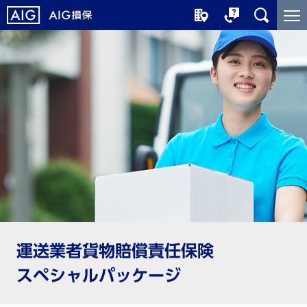
メ
こ
イ
こ
ン
か
コ
ら
ン
メ
テ
イ
ン
ン
ツ
コ
に
ン
ジ
テ
ャ
ン
ン
ツ
プ
で
す
運送業者貨物賠償責任保険
スペシャルパッケージ