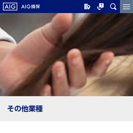
メ
こ
イ
こ
ン
か
コ
ら
ン
メ
テ
イ
ン
ン
ツ
コ
に
ン
ジ
テ
ャ
ン
ン
ツ
プ
で
す
その他業種