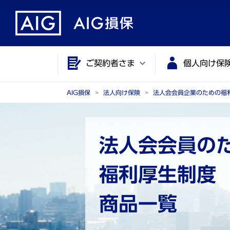
メ
こ
イ
こ
ン
か
コ
ら
ご契約者さま
個人向け保
ン
メ
テ
イ
ン
ン
AIG損保
法人向け保険
法人会会員企業のための福
ツ
コ
に
ン
ジ
テ
法人会会員の
ャ
ン
ン
ツ
福利厚生制度
プ
で
す
商品一覧