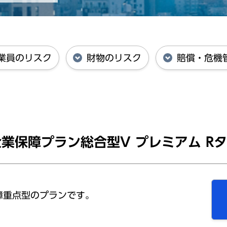
業員のリスク
財物のリスク
賠償・危機
ク
業保障プラン総合型V プレミアム R
障重点型のプランです。