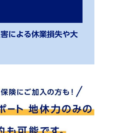
災害による休業損失や⼤
？