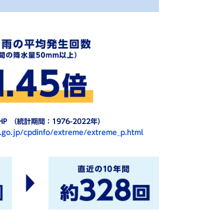
P （統計期間：1976-2022年）
.go.jp/cpdinfo/extreme/extreme_p.html