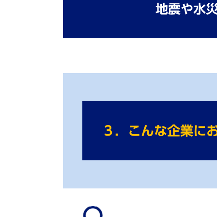
地震や⽔
３．こんな企業に