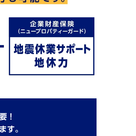
要！
ます。