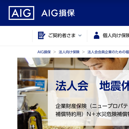
メ
こ
イ
こ
ン
か
コ
ら
ご契約者さま
個人向け保
ン
メ
テ
イ
ン
ン
AIG損保
法人向け保険
法人会会員企業のための福
ツ
コ
に
ン
ジ
テ
法人会 地震
ャ
ン
ン
ツ
プ
で
企業財産保険（ニュープロパテ
す
補償特約用）N＋水災危険補償