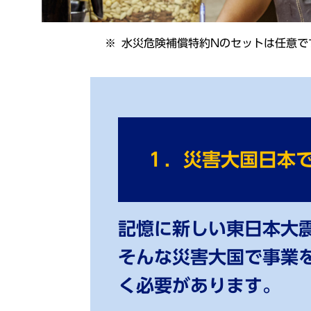
水災危険補償特約Nのセットは任意で
１．災害大国日本
記憶に新しい東⽇本⼤
そんな災害⼤国で事業
く必要があります。