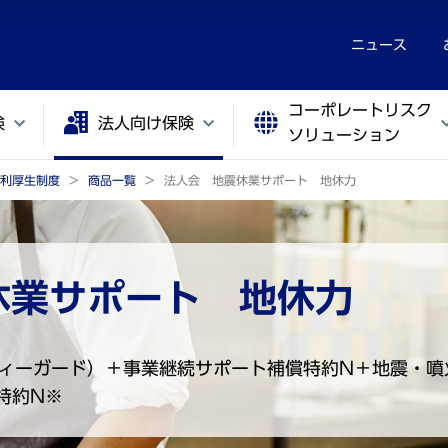
ニュース
コーポレートリスク
険
法人向け保険
ソリューション
利厚生制度
商品一覧
法人会 地震休業サポート 地休力
休業サポート 地休力
ィーガード）＋事業継続サポート補償特約N＋地震・噴
特約N※