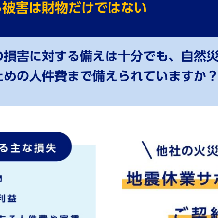
る被害は財物だけではない
の損害に対する備えは⼗分でも、⾃然
ための⼈件費まで備えられていますか