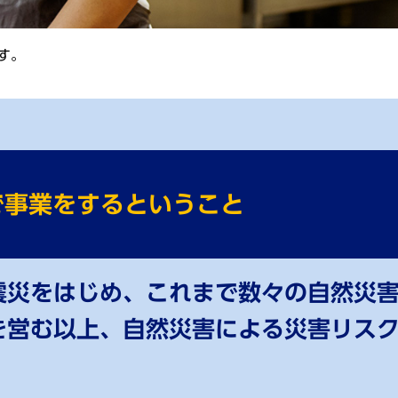
す。
で事業をするということ
震災をはじめ、これまで数々の⾃然災
を営む以上、⾃然災害による災害リス