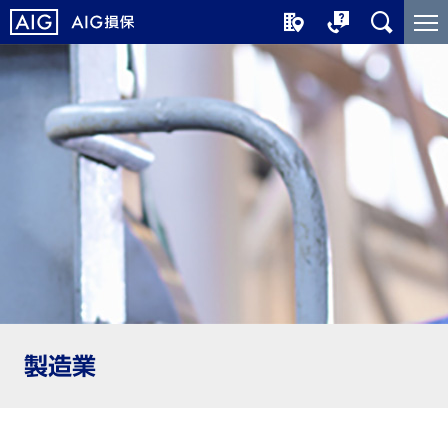
メ
こ
イ
こ
ン
か
コ
ら
ン
メ
テ
イ
ン
ン
ツ
コ
に
ン
ジ
テ
ャ
ン
ン
ツ
プ
で
す
製造業