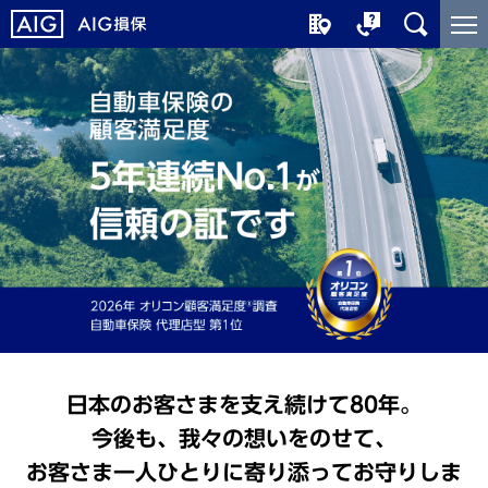
メ
こ
イ
こ
ン
か
コ
ら
ン
メ
テ
イ
ン
ン
ツ
コ
に
ン
ジ
テ
ャ
ン
ン
ツ
プ
で
す
日本のお客さまを支え続けて80年。
今後も、我々の想いをのせて、
お客さま一人ひとりに寄り添ってお守りしま