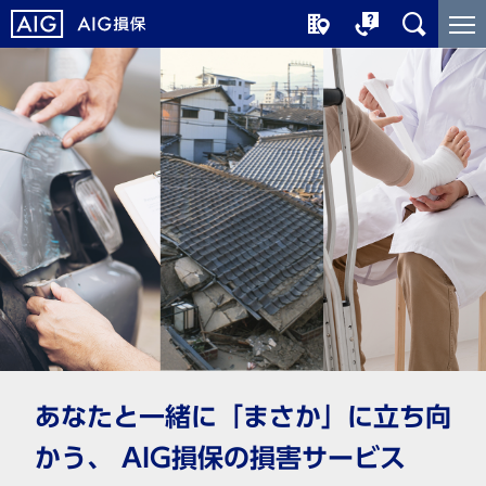
メ
こ
イ
こ
ン
か
コ
ら
ン
メ
テ
イ
ン
ン
ツ
コ
に
ン
ジ
テ
ャ
ン
ン
ツ
プ
で
す
あなたと一緒に「まさか」に立ち向
かう、 AIG損保の損害サービス