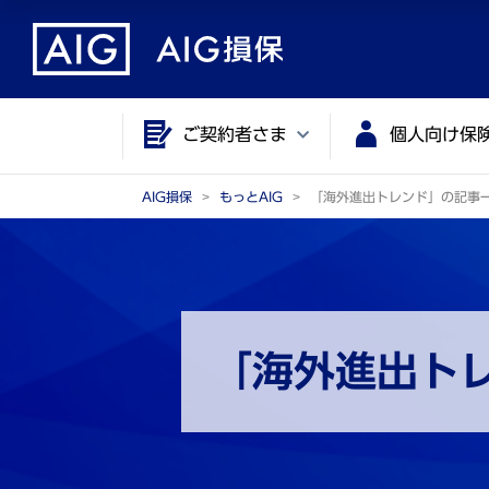
メ
こ
イ
こ
ン
か
コ
ら
ご契約者さま
個人向け保
ン
メ
テ
イ
ン
ン
AIG損保
もっとAIG
「海外進出トレンド」の記事
ツ
コ
に
ン
ジ
テ
ャ
ン
ン
ツ
「海外進出ト
プ
で
す