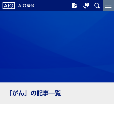
メ
こ
イ
こ
ン
か
コ
ら
ン
メ
テ
イ
ン
ン
ツ
コ
に
ン
ジ
テ
ャ
ン
ン
ツ
プ
で
す
「がん」の記事一覧