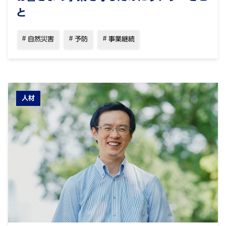
と
自然災害
予防
事業継続
人材