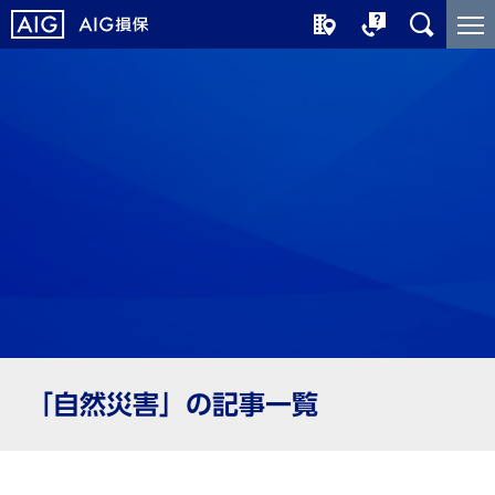
メ
こ
イ
こ
ン
か
コ
ら
ン
メ
テ
イ
ン
ン
ツ
コ
に
ン
ジ
テ
ャ
ン
ン
ツ
プ
で
す
「自然災害」の記事一覧