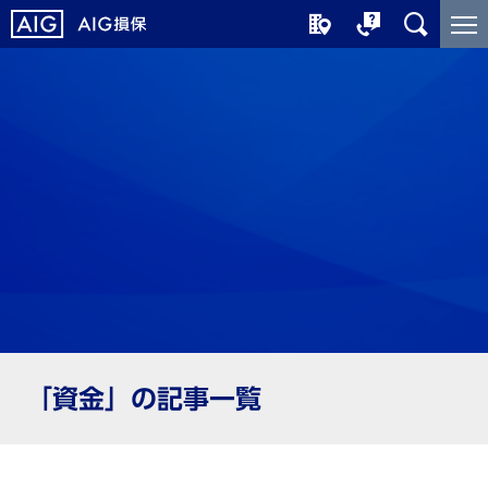
メ
こ
イ
こ
ン
か
コ
ら
ン
メ
テ
イ
ン
ン
ツ
コ
に
ン
ジ
テ
ャ
ン
ン
ツ
プ
で
す
「資金」の記事一覧