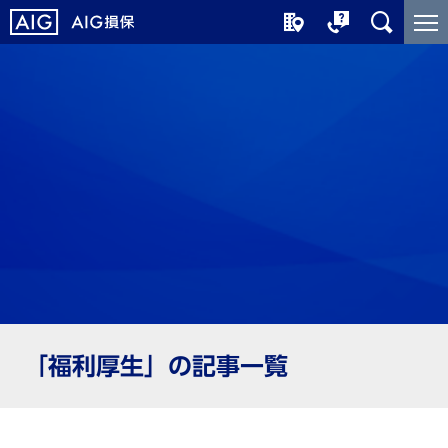
メ
こ
イ
こ
ン
か
コ
ら
ン
メ
テ
イ
ン
ン
ツ
コ
に
ン
ジ
テ
ャ
ン
ン
ツ
プ
で
す
「福利厚生」の記事一覧