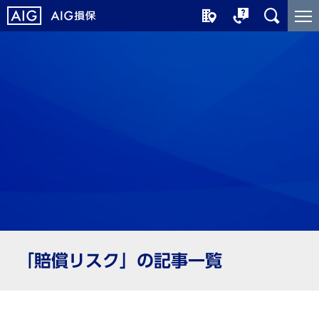
メ
こ
イ
こ
ン
か
コ
ら
ン
メ
テ
イ
ン
ン
ツ
コ
に
ン
ジ
テ
ャ
ン
ン
ツ
プ
で
す
「賠償リスク」の記事一覧