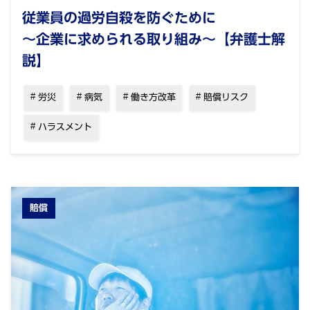
従業員の過労自殺を防ぐために
～企業に求められる取り組み～【弁護士解
説】
労災
病気
働き方改革
賠償リスク
ハラスメント
賠償