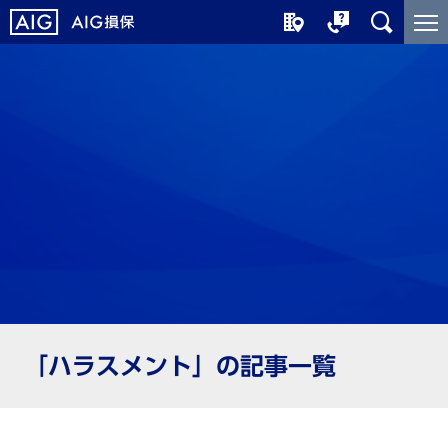
メ
こ
イ
こ
ン
か
コ
ら
ン
メ
テ
イ
ン
ン
ツ
コ
に
ン
ジ
テ
ャ
ン
ン
ツ
プ
で
す
「ハラスメント」の記事一覧