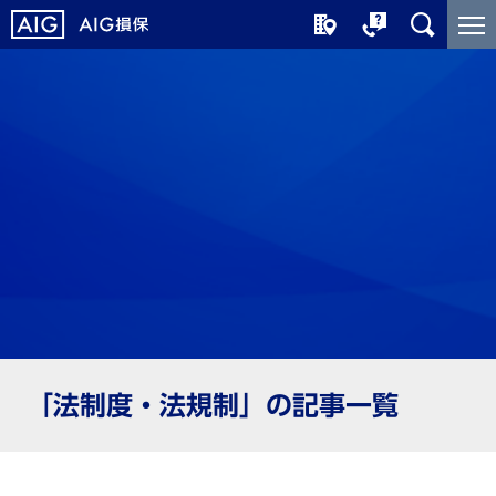
メ
こ
イ
こ
ン
か
コ
ら
ン
メ
テ
イ
ン
ン
ツ
コ
に
ン
ジ
テ
ャ
ン
ン
ツ
プ
で
す
「法制度・法規制」の記事一覧