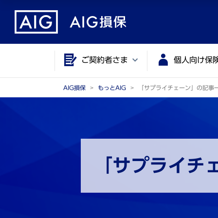
メ
こ
イ
こ
ン
か
コ
ら
ご契約者さま
個人向け保
ン
メ
テ
イ
ン
ン
AIG損保
もっとAIG
「サプライチェーン」の記事
ツ
コ
に
ン
ジ
テ
ャ
ン
ン
ツ
「サプライチ
プ
で
す