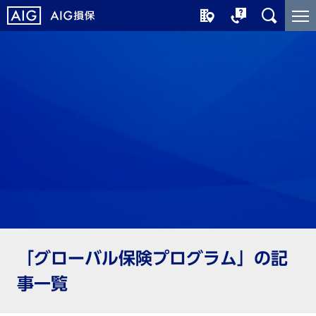
メ
こ
イ
こ
ン
か
コ
ら
ン
メ
テ
イ
ン
ン
ツ
コ
に
ン
ジ
テ
ャ
ン
ン
ツ
プ
で
す
「グローバル保険プログラム」の記
事一覧