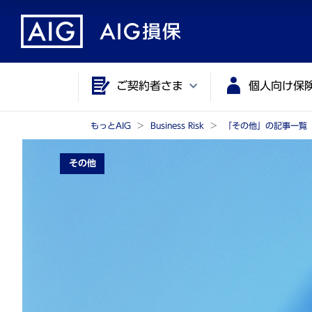
メ
こ
イ
こ
ン
か
コ
ら
ご契約者さま
個人向け保
ン
メ
テ
イ
ン
ン
もっとAIG
Business Risk
「その他」の記事一覧
ツ
コ
その他
に
ン
ジ
テ
ャ
ン
ン
ツ
プ
で
す