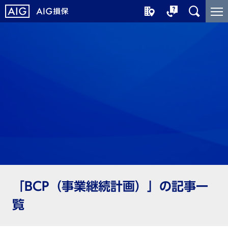
メ
こ
イ
こ
ン
か
コ
ら
ン
メ
テ
イ
ン
ン
ツ
コ
に
ン
ジ
テ
ャ
ン
ン
ツ
プ
で
す
「BCP（事業継続計画）」の記事一
覧