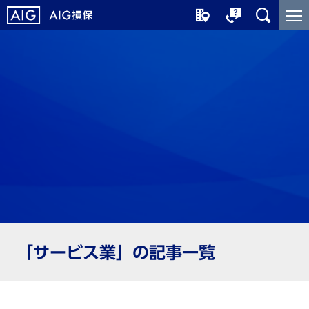
メ
こ
イ
こ
ン
か
コ
ら
ン
メ
テ
イ
ン
ン
ツ
コ
に
ン
ジ
テ
ャ
ン
ン
ツ
プ
で
す
「サービス業」の記事一覧