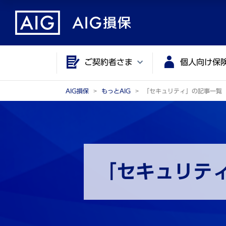
メ
こ
イ
こ
ン
か
コ
ら
ご契約者さま
個人向け保
ン
メ
テ
イ
ン
ン
AIG損保
もっとAIG
「セキュリティ」の記事一覧
ツ
コ
に
ン
ジ
テ
ャ
ン
ン
ツ
「セキュリテ
プ
で
す