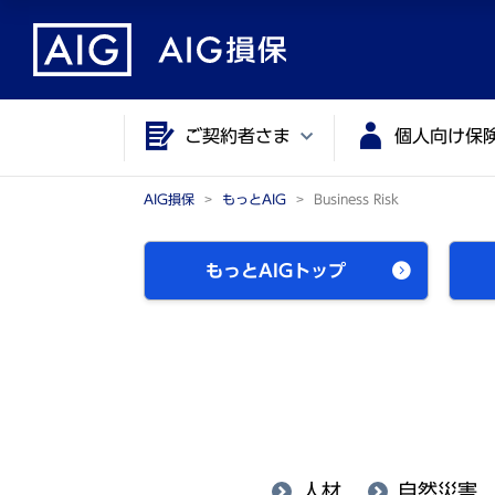
メ
こ
イ
こ
ン
か
コ
ら
ご契約者さま
個人向け保
ン
メ
テ
イ
ン
ン
AIG損保
もっとAIG
Business Risk
ツ
コ
に
ン
もっとAIGトップ
ジ
テ
ャ
ン
ン
ツ
プ
で
す
人材
自然災害