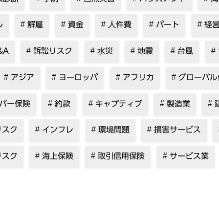
ル
解雇
資金
人件費
パート
経営
&A
訴訟リスク
水災
地震
台風
アジア
ヨーロッパ
アフリカ
グローバル
バー保険
約款
キャプティブ
製造業
リスク
インフレ
環境問題
損害サービス
リスク
海上保険
取引信用保険
サービス業