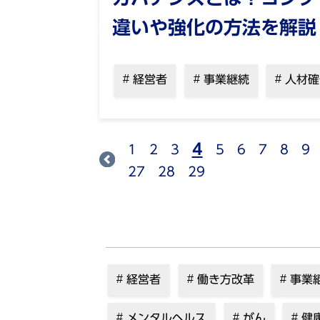
違いや強化の方法を解説
経営者
事業継続
人材確
4
1
2
3
5
6
7
8
9
27
28
29
経営者
働き方改革
事業
メンタルヘルス
がん
健