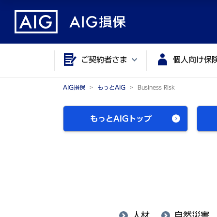
メ
こ
イ
こ
ン
か
コ
ら
ご契約者さま
個人向け保
ン
メ
テ
イ
ン
ン
AIG損保
もっとAIG
Business Risk
ツ
コ
に
ン
もっとAIGトップ
ジ
テ
ャ
ン
ン
ツ
プ
で
す
人材
自然災害