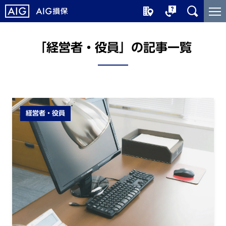
メ
こ
イ
こ
ン
か
コ
ら
「経営者・役員」の記事一覧
ン
メ
テ
イ
ン
ン
ツ
コ
に
ン
経営者・役員
ジ
テ
ャ
ン
ン
ツ
プ
で
す