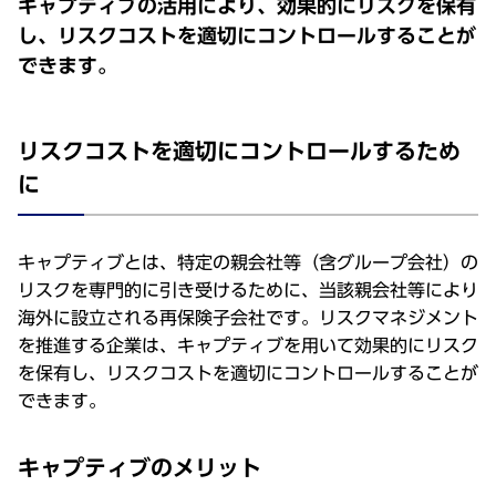
キャプティブの活用により、効果的にリスクを保有
し、リスクコストを適切にコントロールすることが
できます。
リスクコストを適切にコントロールするため
に
キャプティブ
とは、
特定
の
親会社等
（含
グループ
会社
）の
リスク
を
専門的
に引き受けるために、
当該親会社等
により
海外
に
設立
される
再保険子会社
です。
リスクマネジメント
を
推進
する
企業
は、
キャプティブ
を用いて
効果的
に
リスク
を
保有
し、
リスクコスト
を
適切
に
コントロール
することが
できます。
キャプティブのメリット