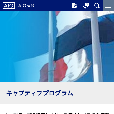
メ
こ
イ
こ
ン
か
コ
ら
ン
メ
テ
イ
ン
ン
ツ
コ
に
ン
ジ
テ
ャ
ン
ン
ツ
プ
で
す
キャプティブプログラム