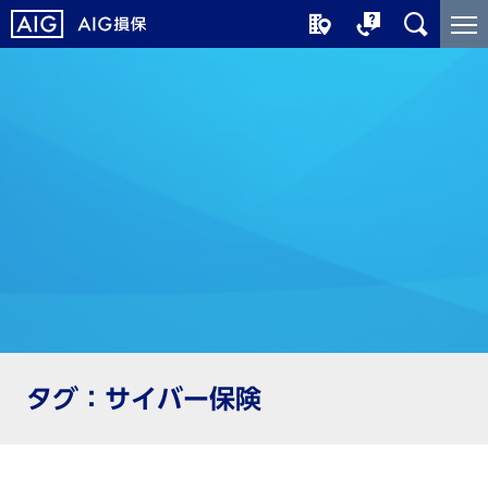
メ
こ
イ
こ
ン
か
コ
ら
ン
メ
テ
イ
ン
ン
ツ
コ
に
ン
ジ
テ
ャ
ン
ン
ツ
プ
で
す
タグ：サイバー保険