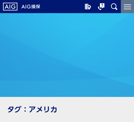
メ
こ
イ
こ
ン
か
コ
ら
ン
メ
テ
イ
ン
ン
ツ
コ
に
ン
ジ
テ
ャ
ン
ン
ツ
プ
で
す
タグ：アメリカ