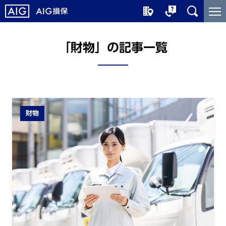
メ
こ
イ
こ
ン
か
コ
ら
「財物」の記事一覧
ン
メ
テ
イ
ン
ン
ツ
コ
に
ン
財物
ジ
テ
ャ
ン
ン
ツ
プ
で
す