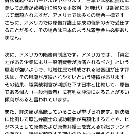
訴訟提起へのハードルが下がります。日本では訴訟提起に
際して原告が裁判所に納める手数料（印紙代）は訴額に応
じて増額されますが、アメリカでは多くの場合一律です。
さらに、アメリカでは原告弁護士は成功報酬のみで受任す
ることが多く、その場合は日本のような着手金も必要あり
ません。
次に、アメリカの陪審員制度です。アメリカでは、「資金
力がある企業により一般消費者が救済されるべき」という
風潮が強いようで、地域住民で構成される陪審団が出す評
決は、その風潮が反映されやすいという特徴があります。
その結果、職業裁判官が判断を下す日本と比較して、原告
である個人（一般消費者）に有利な評決になることが多い
傾向があると言われています。
また、評決額が高騰していることが挙げられます。評決額
に比例して原告弁護士の成功報酬が高額化することや、ビ
ジネスとして原告および原告弁護士を支える訴訟ファンド