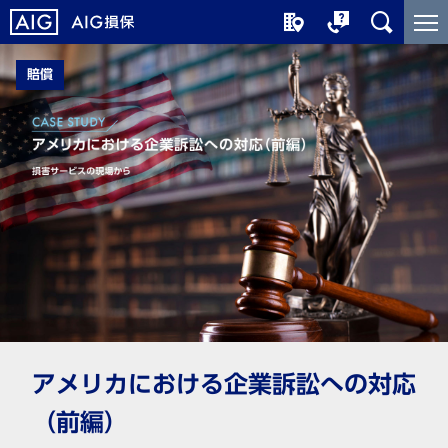
メ
こ
イ
こ
ン
か
賠償
コ
ら
ン
メ
テ
イ
ン
ン
ツ
コ
に
ン
ジ
テ
ャ
ン
ン
ツ
プ
で
す
アメリカにおける企業訴訟への対応
（前編）