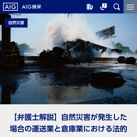
メ
こ
イ
こ
ン
か
自然災害
コ
ら
ン
メ
テ
イ
ン
ン
ツ
コ
に
ン
ジ
テ
ャ
ン
ン
ツ
プ
で
す
【弁護士解説】自然災害が発生した
場合の運送業と倉庫業における法的