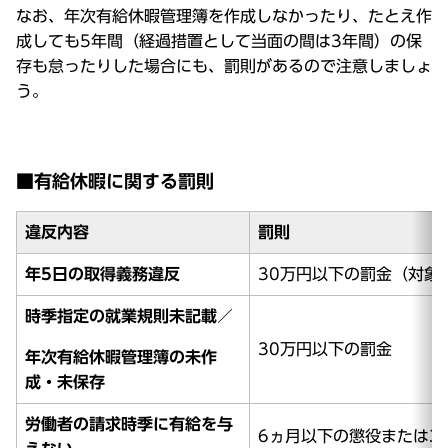
なお、年次有給休暇管理簿を作成しなかったり、たとえ作
成しても5年間（経過措置として当面の間は3年間）の保
存も怠ったりした場合にも、罰則があるので注意しましょ
う。
■有給休暇に関する罰則
違反内容
罰則
年5日の取得義務違反
30万円以下の罰金（対象
時季指定の就業規則未記載／
30万円以下の罰金
年次有給休暇管理簿の未作
成・未保存
労働者の請求時季に有給を与
6ヵ月以下の懲役または3