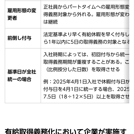
正社員からパートタイムへの雇用形態変更
雇用形態の変
得義務対象から外れる。雇用形態が変わっ
更者
は継続
法定基準より早く有給休暇を早く付与して
前倒し付与
ら1年以内に5日の取得義務の対象となる
入社時期によっては、初回付与から統一基
取得義務期間が重複することがある。こ
（比例按分した日数）を取得させる
基準日が全社
統一の場合
例：2025年4月1日入社で休暇付与日が2
付与日を4月1日に統一する場合、2025年
7.5日（18÷12×5日）以上を取得させ
有給取得義務化において企業が実施す