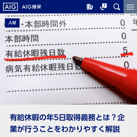
メ
こ
イ
こ
ン
か
人材
コ
ら
ン
メ
テ
イ
ン
ン
ツ
コ
に
ン
ジ
テ
ャ
ン
ン
ツ
プ
で
す
有給休暇の年5日取得義務とは？企
業が行うことをわかりやすく解説