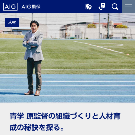
メ
こ
イ
こ
ン
か
人材
コ
ら
ン
メ
テ
イ
ン
ン
ツ
コ
に
ン
ジ
テ
ャ
ン
ン
ツ
プ
で
す
青学 原監督の組織づくりと人材育
成の秘訣を探る。