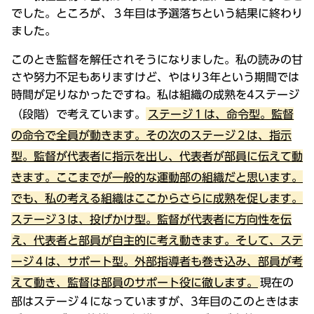
でした。ところが、３年目は予選落ちという結果に終わり
ました。
このとき監督を解任されそうになりました。私の読みの甘
さや努力不足もありますけど、やはり3年という期間では
時間が足りなかったですね。私は組織の成熟を4ステージ
（段階）で考えています。
ステージ１は、命令型。監督
の命令で全員が動きます。その次のステージ２は、指示
型。監督が代表者に指示を出し、代表者が部員に伝えて動
きます。ここまでが一般的な運動部の組織だと思います。
でも、私の考える組織はここからさらに成熟を促します。
ステージ３は、投げかけ型。監督が代表者に方向性を伝
え、代表者と部員が自主的に考え動きます。そして、ステ
ージ４は、サポート型。外部指導者も巻き込み、部員が考
えて動き、監督は部員のサポート役に徹します。
現在の
部はステージ４になっていますが、3年目のこのときはま