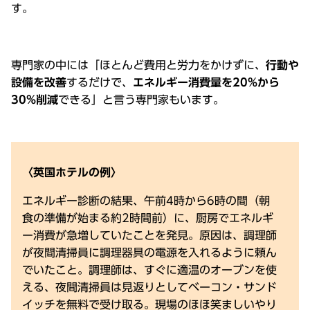
す。
専⾨家の中には「ほとんど費⽤と労⼒をかけずに、
⾏動や
設備を改善
するだけで、
エネルギー消費量を20%から
30%削減
できる」と⾔う専⾨家もいます。
〈英国ホテルの例〉
エネルギー診断の結果、午前4時から6時の間（朝
⾷の準備が始まる約2時間前）に、厨房でエネルギ
ー消費が急増していたことを発⾒。原因は、調理師
が夜間清掃員に調理器具の電源を⼊れるように頼ん
でいたこと。調理師は、すぐに適温のオーブンを使
える、夜間清掃員は⾒返りとしてベーコン・サンド
イッチを無料で受け取る。現場のほほ笑ましいやり