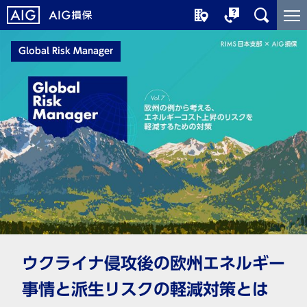
メ
こ
イ
こ
ン
か
Global Risk Manager
コ
ら
ン
メ
テ
イ
ン
ン
ツ
コ
に
ン
ジ
テ
ャ
ン
ン
ツ
プ
で
す
ウクライナ侵攻後の欧州エネルギー
事情と派⽣リスクの軽減対策とは