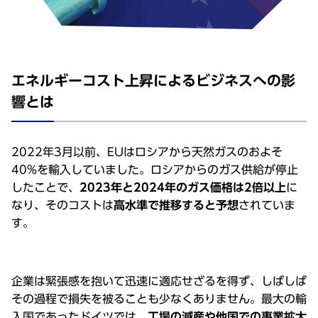
エネルギーコスト上昇によるビジネスへの影
響とは
2022年3⽉以前、EUはロシアから天然ガスのおよそ
40%を輸⼊していました。ロシアからのガス供給が停⽌
したことで、
2023年と2024年のガス価格は2倍以上
に
なり、そのコストは
⾼⽔準で推移すると予想
されていま
す。
企業は緊張感を抱いて迅速に適応せざるを得ず、しばしば
その過程で損失を被ることも少なくありません。最⼤の輸
⼊国であったドイツでは、
⼯場の減産や他国での事業拡⼤