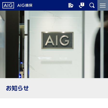
メ
こ
イ
こ
ン
か
コ
ら
ン
メ
テ
イ
ン
ン
ツ
コ
に
ン
ジ
テ
ャ
ン
ン
ツ
プ
で
す
お知らせ